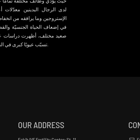
حيث يؤدّي وظائف مختلفة تمامًا عن
لدى الرجال البدينين معدّلات أ
الإستروجين وما يرافقه من انخفاض
في إضعاف الحياة الجنسيّة والقض
صعيد مختلف، أظهرت دراسات عديدة
تسبّب عيوبًا كبرى في النطف، وتؤدّي بالتالي إلى إعاقة حقيقيّة للخصوبة.
OUR ADDRESS
CO
Fakih IVF Fertility Center: St. 11,
E