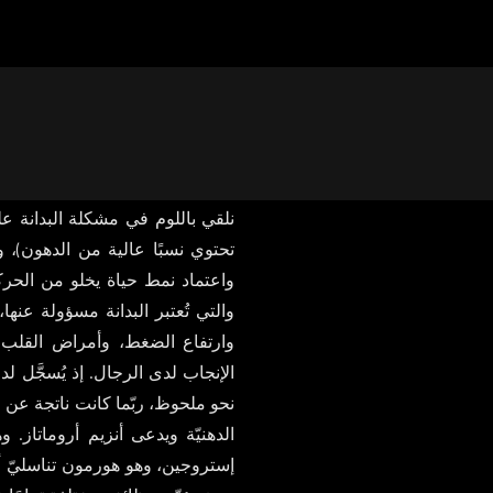
تسبّب حالات عدّة عائقًا أمام قد
الإنجاب. وفي العقد الأخير من ا
انتشارها ارتفاعًا هائلاً، وربّما با
نلقي باللوم في مشكلة البدانة عل
تحتوي نسبًا عالية من الدهون)،
واعتماد نمط حياة يخلو من الحر
والتي تُعتبر البدانة مسؤولة عنها
وارتفاع الضغط، وأمراض القلب، ف
الإنجاب لدى الرجال. إذ يُسجَّل 
نحو ملحوظ، ربّما كانت ناتجة عن 
الدهنيّة ويدعى أنزيم أروماتاز. و
إستروجين، وهو هورمون تناسليّ أن