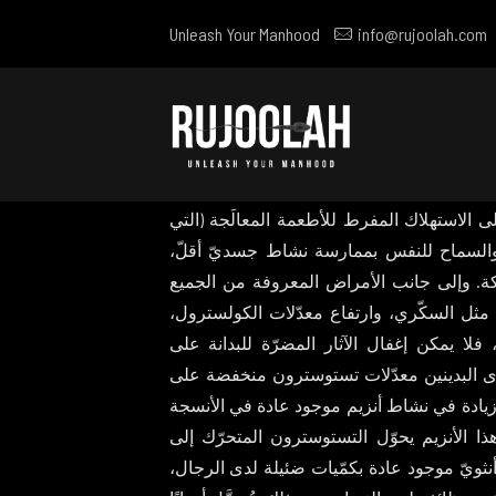
Unleash Your Manhood
info@rujoolah.com
رة الرجال على الإنجاب، منها البدانة في عمر
لسنين أصبحت البدانة وباء، حيث ارتفعت نسبة
تت من أكبر مساوئ نمط الحياة المعاصرة. يمكننا أن
ى الاستهلاك المفرط للأطعمة المعالَجة (التي
 والسماح للنفس بممارسة نشاط جسديّ أقلّ،
كة. وإلى جانب الأمراض المعروفة من الجميع
، مثل السكّري، وارتفاع معدّلات الكولسترول،
لا يمكن إغفال الآثار المضرّة للبدانة على
لدى البدينين معدّلات تستوسترون منخفضة على
زيادة في نشاط أنزيم موجود عادة في الأنسجة
هذا الأنزيم يحوّل التستوسترون المتحرّك إلى
ثويّ موجود عادة بكمّيات ضئيلة لدى الرجال،